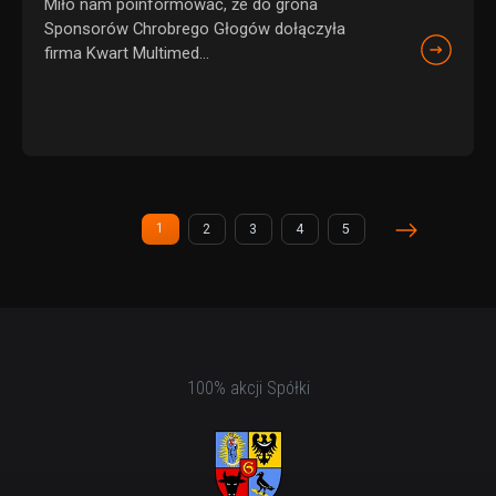
Miło nam poinformować, że do grona
Sponsorów Chrobrego Głogów dołączyła
firma Kwart Multimed...
1
2
3
4
5
(current)
100% akcji Spółki