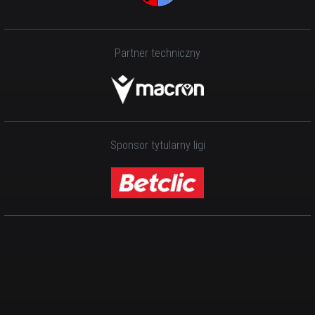
Partner techniczny
Sponsor tytularny ligi