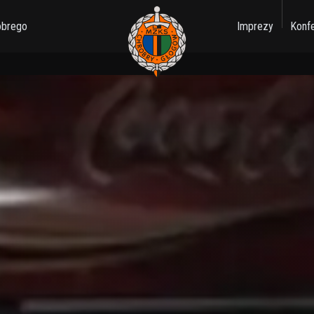
obrego
Imprezy
Konf