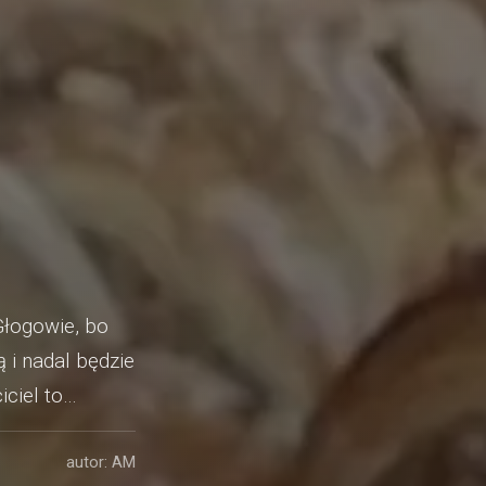
Głogowie, bo
 i nadal będzie
ciel to…
autor: AM