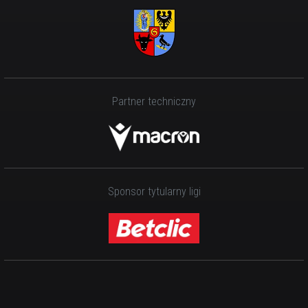
Partner techniczny
Sponsor tytularny ligi