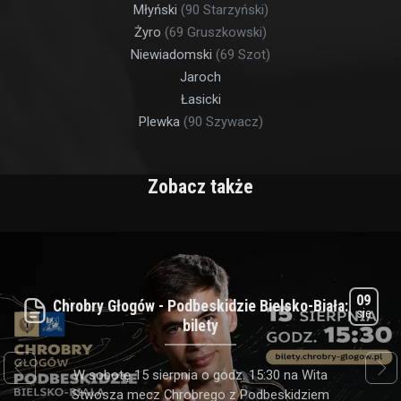
Młyński
(90 Starzyński)
Żyro
(69 Gruszkowski)
Niewiadomski
(69 Szot)
Jaroch
Łasicki
Plewka
(90 Szywacz)
Zobacz także
09
Chrobry Głogów - Podbeskidzie Bielsko-Biała:
sie
bilety
next
prev
W sobotę 15 sierpnia o godz. 15:30 na Wita
Stwosza mecz Chrobrego z Podbeskidziem