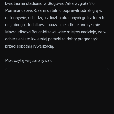
kwietniu na stadionie w Głogowie Arka wygrała 3:0.
Pomarańczowo-Czarni ostatnio poprawili jednak grę w
defensywie, schodząc z liczbą utraconych goli z trzech
do jednego, dodatkowo pauza za kartki skończyła się
Mavroudisowi Bougaidisowi, wiec miejmy nadzieję, że w
odniesieniu to kwietniej porażki to dobry prognostyk
przed sobotnią rywalizacją.
Przeczytaj więcej o rywalu:
22-09-2023
Nasz rywal: Arka Gdynia
22 w historii mecz z Arką Gdynia
już w sobotę o godz. 20.00 na
Wita Stwosza.