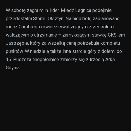
W sobotę zagra m.in. lider. Miedź Legnica podejmie
przedostatni Stomil Olsztyn. Na niedzielę zaplanowano
mecz Chrobrego również rywalizującym z zespołem
walczącym o utrzymanie – zamykającym stawkę GKS-em
Jastrzębie, który za wszelką cenę potrzebuje kompletu
punktów. W niedzielę także inne starcie góry z dołem, bo
15. Puszcza Niepołomice zmierzy się z trzecią Arką
Gdynia.
W tabeli, jeśli chodzi o górę, nie zmienią się dwie
najwyższe lokaty. Arka z Koroną rywalizują o trzecią,
Chrobry o utrzymanie piątej, czemu zagrozić może
Sandecja, natomiast 7. ŁKS o przebicie się do szóstki. Na
szóstkę po tej kolejce szans nie ma natomiast 8. GKS
Tychy. W piątek, po porażce w Gdyni 0:2, tyszanie