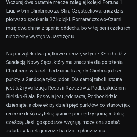
Wczoraj dwa ostatnie mecze zaległej kolejki Fortuna 1
Ligi, w tym Chrobrego ze Skrą Częstochowa, a już dziś
pierwsze spotkania 27 kolejki. Pomarańczowo-Czarni
mają dwa dni na złapanie oddechu, bo w tej serii czeka ich
niedzielny występ w Jastrzębiu.
Na początek dwa piątkowe mecze, w tym ŁKS-u Łódź z
Sandecją Nowy Sącz, który ma znacznie dla położenia
Chrobrego w tabeli. Łodzianie tracą do Chrobrego trzy
punkty, a Sandecja tylko jeden. Dla samej tabeli istotna
jest też rywalizacja Resovii Rzeszów z Podbeskidziem
Bielsko-Biała. Resovia jest jedenasta, Podbeskidzie
dziesiąte, a obie ekipy dzieli pięć punktów, co stanowi jak
na razie dość czytelną granicę pomiędzy górną a dolną
częścią. Jeśli gospodarze wygrają, może ona zostać
zatarta, a tabela jeszcze bardziej spłaszczona.