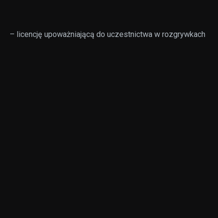
– licencję upoważniającą do uczestnictwa w rozgrywkach
PKO BP Ekstraklasy w sezonie 2026/2027 z nadzorem
infrastrukturalnym.
3. Komisja postanowiła przyznać klubowi Chrobry
Głogów:
– licencję upoważniającą do uczestnictwa w
rozgrywkach PKO BP Ekstraklasy w sezonie