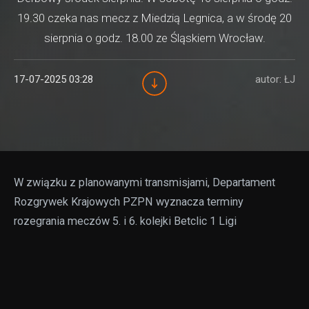
19.30 czeka nas mecz z Miedzią Legnica, a w środę 20
sierpnia o godz. 18.00 ze Śląskiem Wrocław.
17-07-2025 03:28
autor: ŁJ
W związku z planowanymi transmisjami, Departament
Rozgrywek Krajowych PZPN wyznacza terminy
rozegrania meczów 5. i 6. kolejki Betclic 1 Ligi