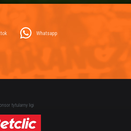
ktok
Whatsapp
nsor tytularny ligi