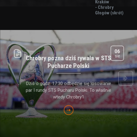
Kraków
- Chrobry
Głogów (skrót)
06
sie
Chrobry pozna dziś rywala w STS
Pucharze Polski
next
Dziś o godz. 17:30 odbędzie się losowanie
par I rundy STS Pucharu Polski. To właśnie
wtedy Chrobry1