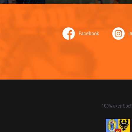
Facebook
I
100% akcji Spół