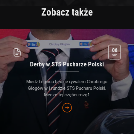
Zobacz także
06
sie
Derby w STS Pucharze Polski
Miedź Legnica będzie rywalem Chrobrego
Głogów w I rundzie STS Pucharu Polski.
Mecze tej części rozg1