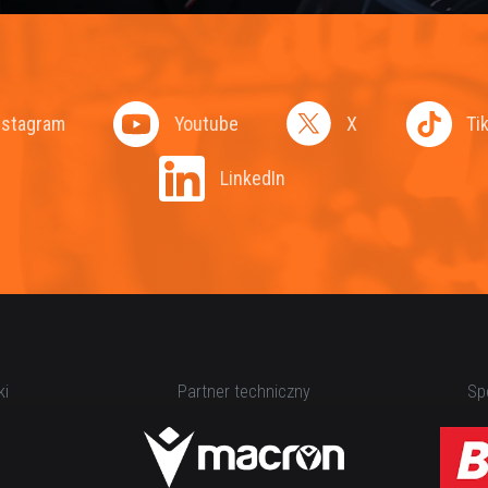
nstagram
Youtube
X
Ti
LinkedIn
ki
Partner techniczny
Spo