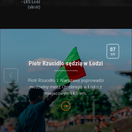
- ŁKS Łódź
(skrót)
07
sie
Piotr Rzucidło sędzią w Łodzi
prev
Piotr Rzucidło z Warszawy poprowadzi
niedzielny mecz Chrobrego w Łodzi z
miejscowym ŁKS-em.