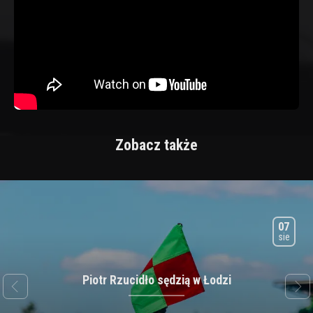
Zobacz także
07
sie
Piotr Rzucidło sędzią w Łodzi
next
prev