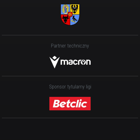
Partner techniczny
Sponsor tytularny ligi