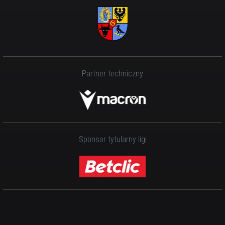
Partner techniczny
Sponsor tytularny ligi