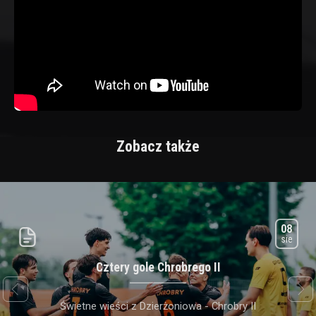
Zobacz także
08
sie
Cztery gole Chrobrego II
next
prev
Świetne wieści z Dzierżoniowa - Chrobry II