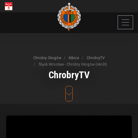
Chrobry Głogów
Kibice
ChrobryTV
Śląsk Wrocław - Chrobry Głogów (skrót)
ChrobryTV