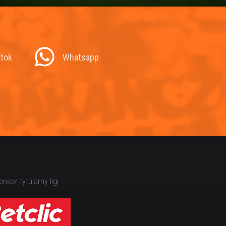
ktok
Whatsapp
nsor tytularny ligi