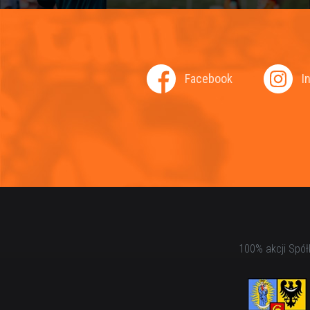
Facebook
I
100% akcji Spół