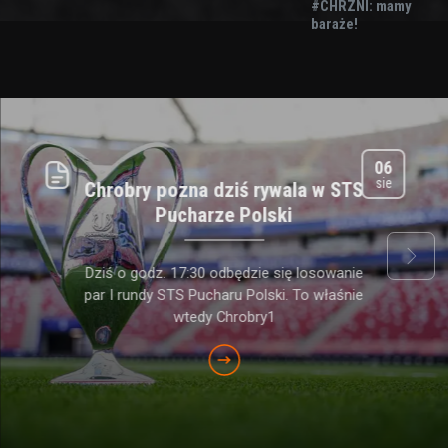
#CHRZNI: mamy
baraże!
06
sie
Chrobry pozna dziś rywala w STS
Pucharze Polski
next
Dziś o godz. 17:30 odbędzie się losowanie
par I rundy STS Pucharu Polski. To właśnie
wtedy Chrobry1