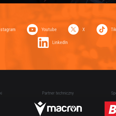
nstagram
Youtube
X
Ti
LinkedIn
ki
Partner techniczny
Spo