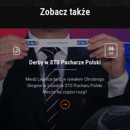
Zobacz także
06
sie
Derby w STS Pucharze Polski
Miedź Legnica będzie rywalem Chrobrego
Głogów w I rundzie STS Pucharu Polski.
Mecze tej części rozg1