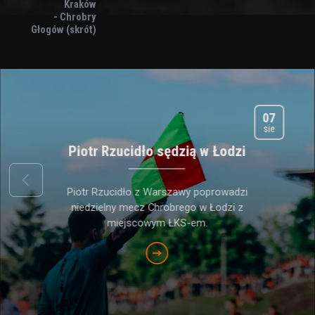
Kraków
- Chrobry
Głogów (skrót)
07
sie
Piotr Rzucidło sędzią w Łodzi
prev
Piotr Rzucidło z Warszawy poprowadzi
niedzielny mecz Chrobrego w Łodzi z
miejscowym ŁKS-em.