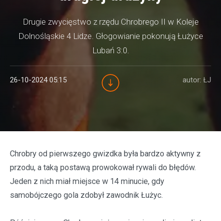
Drugie zwycięstwo z rzędu Chrobrego II w Koleje
Dolnośląskie 4 Lidze. Głogowianie pokonują Łużyce
Lubań 3:0.
26-10-2024 05:15
autor: ŁJ
Chrobry od pierwszego gwizdka była bardzo aktywny z
przodu, a taką postawą prowokował rywali do błędów.
Jeden z nich miał miejsce w 14 minucie, gdy
samobójczego gola zdobył zawodnik Łużyc.