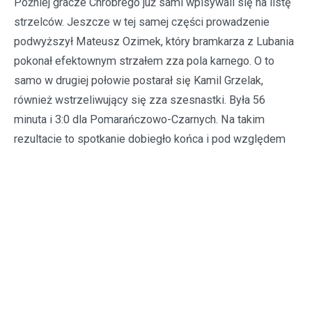
Później gracze Chrobrego już sami wpisywali się na listę
strzelców. Jeszcze w tej samej części prowadzenie
podwyższył Mateusz Ozimek, który bramkarza z Lubania
pokonał efektownym strzałem zza pola karnego. O to
samo w drugiej połowie postarał się Kamil Grzelak,
również wstrzeliwujący się zza szesnastki. Była 56
minuta i 3:0 dla Pomarańczowo-Czarnych. Na takim
rezultacie to spotkanie dobiegło końca i pod względem
liczby stworzonych przez nich sytuacji był to raczej
najniższy możliwy wynik. Z drugiej jednak strony
najwyższy od pierwszej kolejki, w której Chrobry wygrał w
Bielawie 4:0.
CHROBRY II GŁOGÓW - ŁUŻYCE LUBAŃ 3:0 (1:0)
1:0
Małecki 14 (sam.)
2:0
Ozimek 23