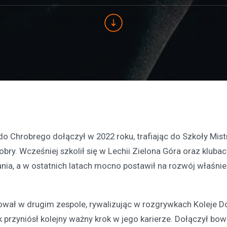
do Chrobrego dołączył w 2022 roku, trafiając do Szkoły Mis
ry. Wcześniej szkolił się w Lechii Zielona Góra oraz kluba
nia, a w ostatnich latach mocno postawił na rozwój właśni
ował w drugim zespole, rywalizując w rozgrywkach Koleje Do
ok przyniósł kolejny ważny krok w jego karierze. Dołączył bo