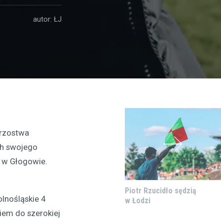
autor: ŁJ
trzostwa
ch swojego
e w Głogowie.
Piotr Rzucidło sędzią
lnośląskie 4
w Łodzi
wiem do szerokiej