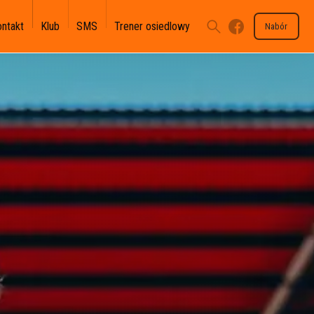
ontakt
Klub
SMS
Trener osiedlowy
Nabór
U-17 II-III - II WLJM
U-15 II - III OLT
U-13 III - III OLM