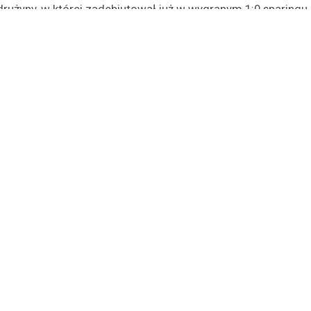
drużyny, w której zadebiutował już w wygranym 1:0 sparingu 
 będzie obowiązywać przez 1,5 roku, z opcją przedłużenia 
owodzenia!
Czytaj także