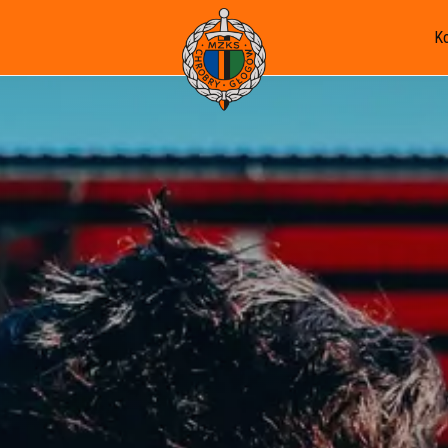
K
U-19 - I WLJ
U-17 - I WLJM
U-15 - I WLT
U-14 - I WLT C2
U-13 - I WLM
U-13 II - III OLM
U-12 II - II WLM D2