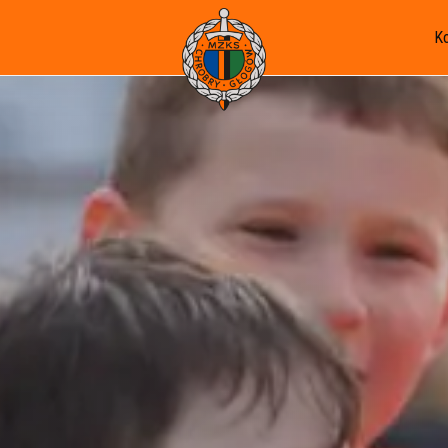
K
U-19 - I WLJ
U-17 - I WLJM
U-15 - I WLT
U-14 - I WLT C2
U-13 - I WLM
U-13 II - III OLM
U-12 II - II WLM D2