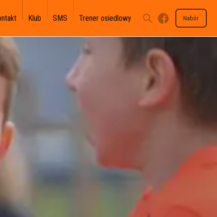
ontakt
Klub
SMS
Trener osiedlowy
Nabór
U-17 II-III - II WLJM
U-15 II - III OLT
U-13 III - III OLM