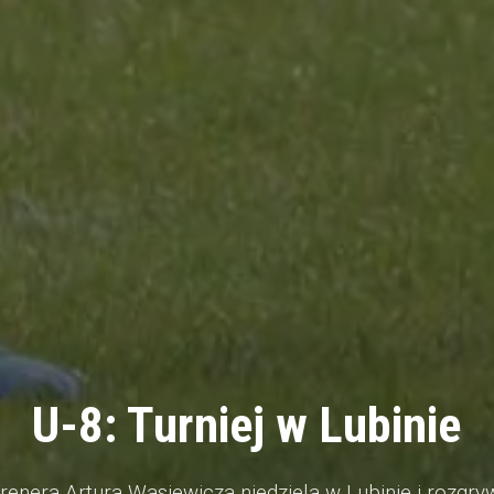
U-8: Turniej w Lubinie
renera Artura Wasiewicza niedziela w Lubinie i rozgryw