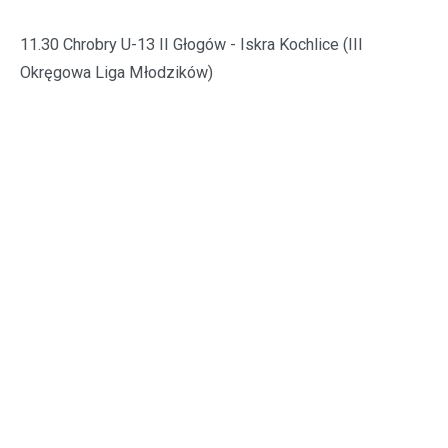
11.30 Chrobry U-13 II Głogów - Iskra Kochlice (III
Okręgowa Liga Młodzików)
Głogów, III płyta
12.00 Chrobry U-17 Głogów - Zagłębie Sosnowiec
(Centralna Liga Juniorów U-17)
Głogów, II płyta
16.00 Chrobry U-19 Głogów - Lechia Zielona Góra (Liga
Makroregionalna Juniorów)
Głogów, III płyta
Niedziela, 26 marca