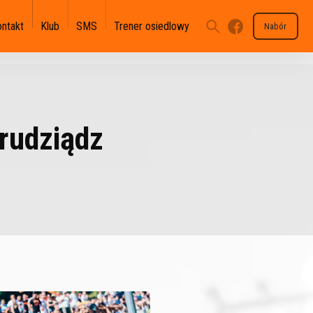
ontakt
Klub
SMS
Trener osiedlowy
Nabór
rudziądz
U-17 II-III - II WLJM
U-15 II - III OLT
U-13 III - III OLM