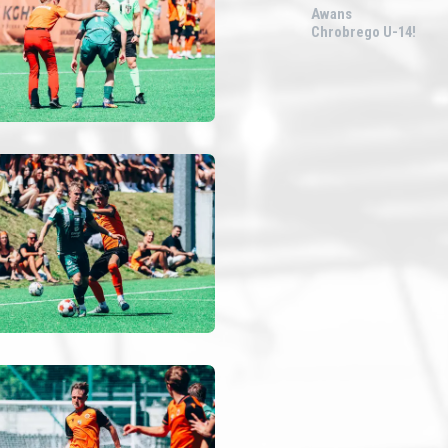
Awans
Chrobrego U-14!