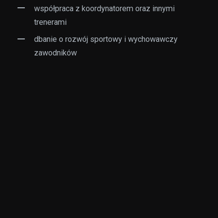
współpraca z koordynatorem oraz innymi
trenerami
dbanie o rozwój sportowy i wychowawczy
zawodników
Wymagania:
minimum licencja trenerska UEFA C (lub w
trakcie kursu). Mile widziane wyższe licencje.
doświadczenie w pracy z dziećmi lub