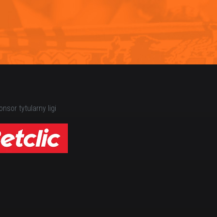
nsor tytularny ligi