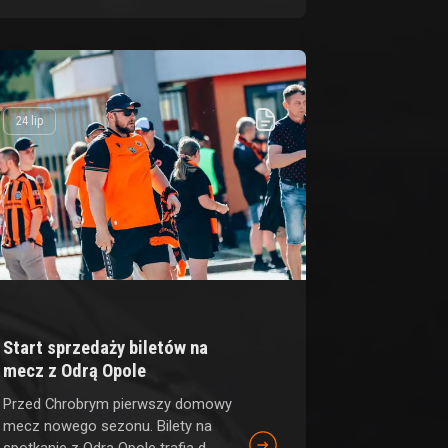
24 lip
Start sprzedaży biletów na
mecz z Odrą Opole
Przed Chrobrym pierwszy domowy
mecz nowego sezonu. Bilety na
spotkanie z Odrą Opole trafią d...