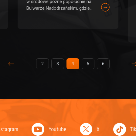
w środowe późne popołudnie na
Bulwarze Nadodrzańskim, gdzie...
4
2
3
5
6
(current)
nstagram
Youtube
X
Ti