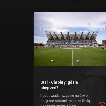
24 lip
Stal - Chrobry: gdzie
obejrzeć?
Podpowiadamy, gdzie na żywo
obejrzeć sobotni mecz ze Stalą
Rzeszów (godz. 15:30).