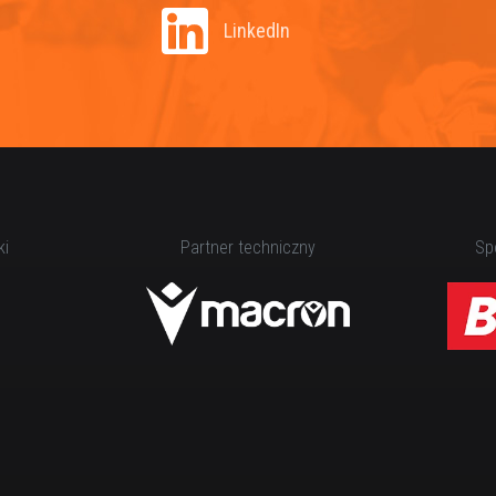
LinkedIn
ki
Partner techniczny
Spo