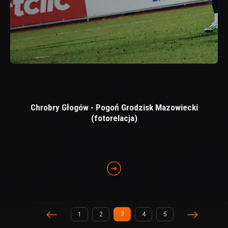
Chrobry Głogów - Pogoń Grodzisk Mazowiecki
(fotorelacja)
3
1
2
4
5
(current)