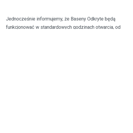
Jednocześnie informujemy, że Baseny Odkryte będą
funkcjonować w standardowych godzinach otwarcia, od
10:00 do 20:00.
Za wszelkie niedogodności przepraszamy, będziemy
informować Państwa o ponownym otwarciu na łamach
naszych social mediów:
Facebook
Instagram