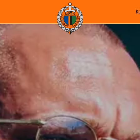
K
U-19 - I WLJ
U-17 - I WLJM
U-15 - I WLT
U-14 - I WLT C2
U-13 - I WLM
U-13 II - III OLM
U-12 II - II WLM D2