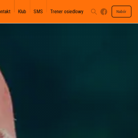
ontakt
Klub
SMS
Trener osiedlowy
Nabór
U-17 II-III - II WLJM
U-15 II - III OLT
U-13 III - III OLM