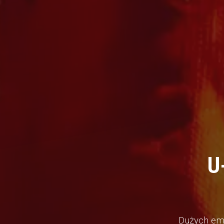
U
Dużych emo