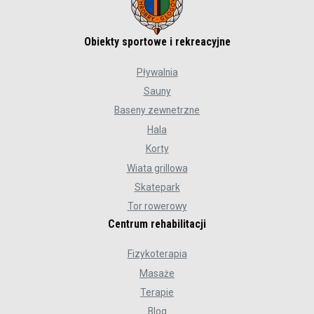
Obiekty sportowe i rekreacyjne
Pływalnia
Sauny
Baseny zewnetrzne
Hala
Korty
Wiata grillowa
Skatepark
Tor rowerowy
Centrum rehabilitacji
Fizykoterapia
Masaże
Terapie
Blog