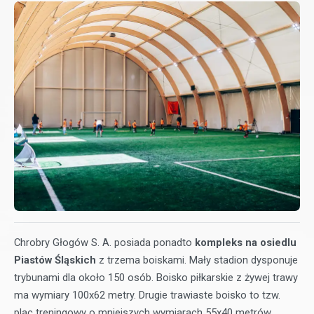
Chrobry Głogów S. A. posiada ponadto
kompleks na osiedlu
Piastów Śląskich
z trzema boiskami. Mały stadion dysponuje
trybunami dla około 150 osób. Boisko piłkarskie z żywej trawy
ma wymiary 100x62 metry. Drugie trawiaste boisko to tzw.
plac treningowy o mniejszych wymiarach 55x40 metrów.