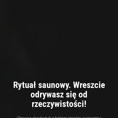
Rytuał saunowy. Wreszcie
odrywasz się od
rzeczywistości!
Chcesz skończyć z bólem mięśni, nerwami i